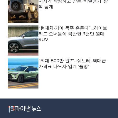
대차가 작심하고 만든 ‘비밀병기’ 깜
짝 공개
“현대차·기아 독주 흔든다”…하이브
리드 오너들이 극찬한 3천만 원대
SUV
“최대 800만 원?”…쉐보레, 역대급
가격표 나오자 업계 ‘술렁’