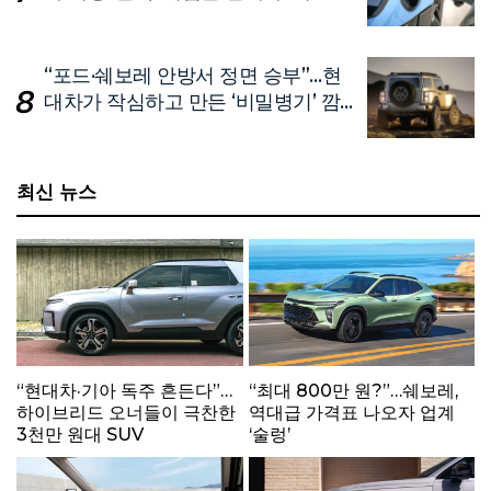
델’
“포드·쉐보레 안방서 정면 승부”…현
대차가 작심하고 만든 ‘비밀병기’ 깜
짝 공개
최신 뉴스
“현대차·기아 독주 흔든다”…
“최대 800만 원?”…쉐보레,
하이브리드 오너들이 극찬한
역대급 가격표 나오자 업계
3천만 원대 SUV
‘술렁’