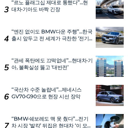
“르노 플래그십 제대로 통했다”…현
대차·기아도 바짝 긴장
“엔진 없이도 BMW다운 주행”…한국
출시 앞두고 전 세계가 극찬한 ‘전기
차’
“관세 폭탄에도 끄떡없네”…현대차·기
아, 불확실성 뚫고 ‘대반전’
“국산차 수준 놀랍네”…제네시스
GV70·G90으로 현장 시선 장악
“BMW·쉐보레도 맥 못 췄다”…전기
차 시장 ‘발칵’ 뒤집은 현대차 ‘이 모