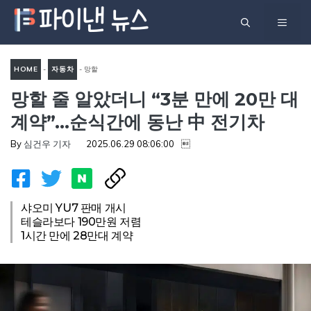
컨
메
텐
츠
뉴
로
HOME
-
자동차
-
망할
건
망할 줄 알았더니 “3분 만에 20만 대
줄 알았더니 “3분 만에 20만
너
대 계약”…순식간에 동난 中 전
계약”…순식간에 동난 中 전기차
뛰
기차
기
By
심건우 기자
2025.06.29 08:06:00

샤오미 YU7 판매 개시
테슬라보다 190만원 저렴
1시간 만에 28만대 계약