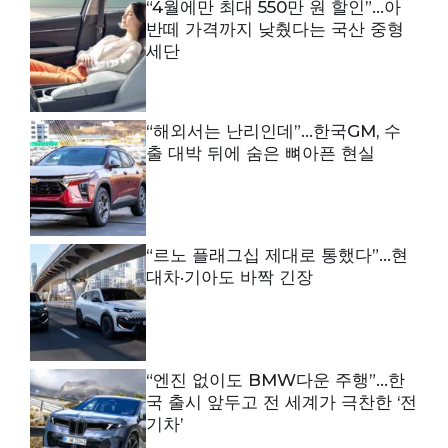
“4월에만 최대 550만 원 할인”…아
반떼 가격까지 낮췄다는 국산 중형
세단
“해외서는 난리인데”…한국GM, 수
출 대박 뒤에 숨은 뼈아픈 현실
“르노 플래그십 제대로 통했다”…현
대차·기아도 바짝 긴장
“엔진 없이도 BMW다운 주행”…한
국 출시 앞두고 전 세계가 극찬한 ‘전
기차’