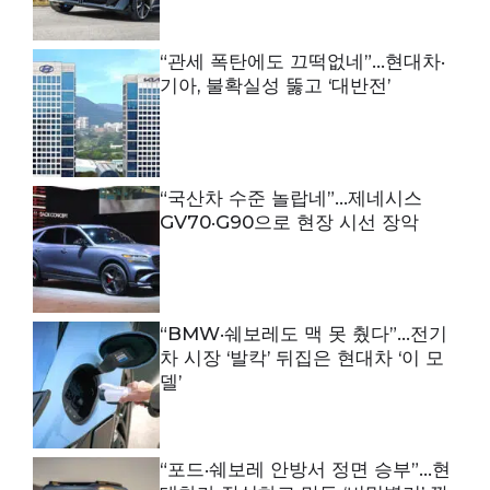
“관세 폭탄에도 끄떡없네”…현대차·
기아, 불확실성 뚫고 ‘대반전’
“국산차 수준 놀랍네”…제네시스
GV70·G90으로 현장 시선 장악
“BMW·쉐보레도 맥 못 췄다”…전기
차 시장 ‘발칵’ 뒤집은 현대차 ‘이 모
델’
“포드·쉐보레 안방서 정면 승부”…현