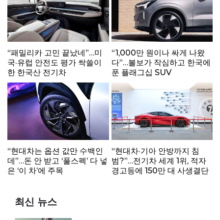
“패밀리카 고민 끝났네”…미
“1,000만 원이나 싸게 나왔
국·유럽 안전도 평가 싹쓸이
다”…볼보가 작심하고 한국에
한 한국산 전기차
푼 플래그십 SUV
“현대차는 옵션 값만 수백인
“현대차·기아 안방까지 침
데”…돈 안 받고 ‘풀스펙’ 다 넣
범?”…전기차 세계 1위, 적자
은 ‘이 차’에 주목
경고등에 150만 대 사생결단
최신 뉴스