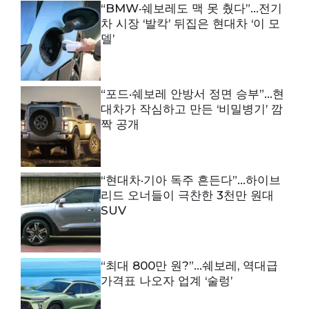
“BMW·쉐보레도 맥 못 췄다”…전기
차 시장 ‘발칵’ 뒤집은 현대차 ‘이 모
델’
“포드·쉐보레 안방서 정면 승부”…현
대차가 작심하고 만든 ‘비밀병기’ 깜
짝 공개
“현대차·기아 독주 흔든다”…하이브
리드 오너들이 극찬한 3천만 원대
SUV
“최대 800만 원?”…쉐보레, 역대급
가격표 나오자 업계 ‘술렁’