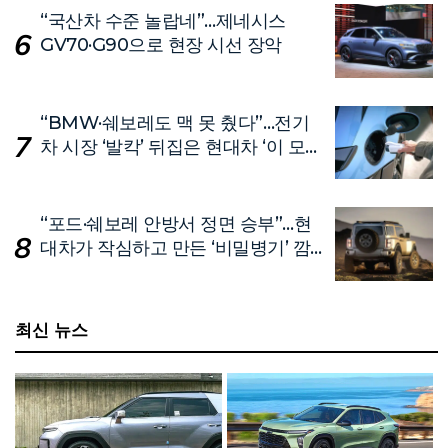
“국산차 수준 놀랍네”…제네시스
GV70·G90으로 현장 시선 장악
“BMW·쉐보레도 맥 못 췄다”…전기
차 시장 ‘발칵’ 뒤집은 현대차 ‘이 모
델’
“포드·쉐보레 안방서 정면 승부”…현
대차가 작심하고 만든 ‘비밀병기’ 깜
짝 공개
최신 뉴스