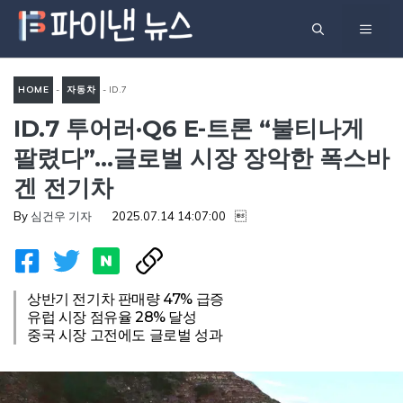
컨
메
텐
츠
뉴
로
HOME
-
자동차
-
ID.7
건
ID.7 투어러·Q6 E-트론 “불티나게
투어러·Q6 e-트론 “불티나게
너
팔렸다”…글로벌 시장 장악한
팔렸다”…글로벌 시장 장악한 폭스바
뛰
폭스바겐 전기차
겐 전기차
기
By
심건우 기자
2025.07.14 14:07:00

상반기 전기차 판매량 47% 급증
유럽 시장 점유율 28% 달성
중국 시장 고전에도 글로벌 성과