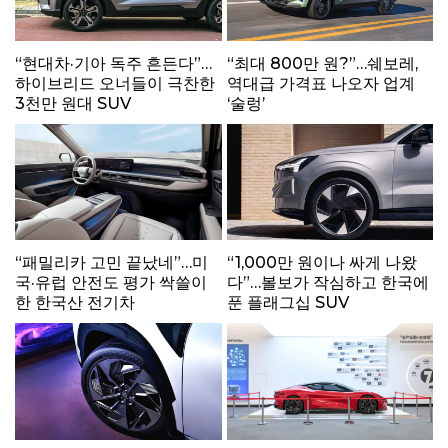
“현대차·기아 독주 흔든다”…
“최대 800만 원?”…쉐보레,
하이브리드 오너들이 극찬한
역대급 가격표 나오자 업계
3천만 원대 SUV
‘술렁’
“패밀리카 고민 끝났네”…미
“1,000만 원이나 싸게 나왔
국·유럽 안전도 평가 싹쓸이
다”…볼보가 작심하고 한국에
한 한국산 전기차
푼 플래그십 SUV