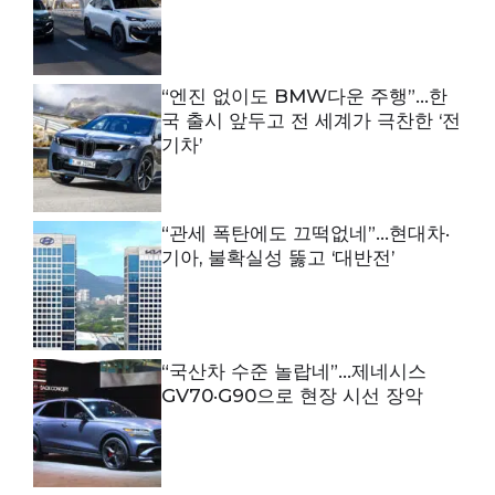
“엔진 없이도 BMW다운 주행”…한
국 출시 앞두고 전 세계가 극찬한 ‘전
기차’
“관세 폭탄에도 끄떡없네”…현대차·
기아, 불확실성 뚫고 ‘대반전’
“국산차 수준 놀랍네”…제네시스
GV70·G90으로 현장 시선 장악