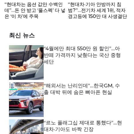
“현대차는 옵션 값만 수백인
“현대차·기아 안방까지 침
데”…돈 안 받고 ‘풀스펙’ 다 넣
범?”…전기차 세계 1위, 적자
은 ‘이 차’에 주목
경고등에 150만 대 사생결단
최신 뉴스
“4월에만 최대 550만 원 할인”…아
반떼 가격까지 낮췄다는 국산 중형
세단
“해외서는 난리인데”…한국GM, 수
출 대박 뒤에 숨은 뼈아픈 현실
“르노 플래그십 제대로 통했다”…현
대차·기아도 바짝 긴장