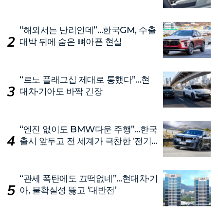
단
“해외서는 난리인데”…한국GM, 수출
대박 뒤에 숨은 뼈아픈 현실
“르노 플래그십 제대로 통했다”…현
대차·기아도 바짝 긴장
“엔진 없이도 BMW다운 주행”…한국
출시 앞두고 전 세계가 극찬한 ‘전기
차’
“관세 폭탄에도 끄떡없네”…현대차·기
아, 불확실성 뚫고 ‘대반전’