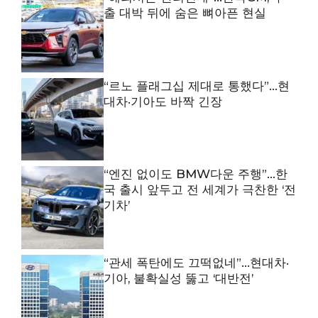
출 대박 뒤에 숨은 뼈아픈 현실
“르노 플래그십 제대로 통했다”…현
대차·기아도 바짝 긴장
“엔진 없이도 BMW다운 주행”…한
국 출시 앞두고 전 세계가 극찬한 ‘전
기차’
“관세 폭탄에도 끄떡없네”…현대차·
기아, 불확실성 뚫고 ‘대반전’