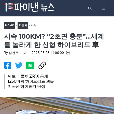
컨
메
텐
츠
뉴
로
HOME
-
자동차
-
시속
건
시속 100KM? “2초면 충분”…세계
100km? “2초면 충분”…세계를
너
놀라게 한 신형 하이브리드 車
를 놀라게 한 신형 하이브리드 車
뛰
기
By
심건우 기자
2025.06.23 11:06:00

쉐보레 콜벳 ZR1X 공개
1250마력 하이브리드 괴물
미국산 하이퍼카 탄생