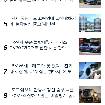
출시 앞두고 전 세계가 극찬한 ‘전기
차’
“관세 폭탄에도 끄떡없네”…현대차·기
아, 불확실성 뚫고 ‘대반전’
“국산차 수준 놀랍네”…제네시스
GV70·G90으로 현장 시선 장악
“BMW·쉐보레도 맥 못 췄다”…전기
차 시장 ‘발칵’ 뒤집은 현대차 ‘이 모
델’
“포드·쉐보레 안방서 정면 승부”…현
대차가 작심하고 만든 ‘비밀병기’ 깜
짝 공개