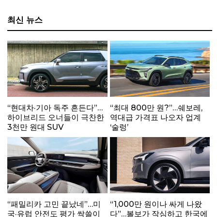
최신 뉴스
“현대차·기아 독주 흔든다”…
“최대 800만 원?”…쉐보레,
하이브리드 오너들이 극찬한
역대급 가격표 나오자 업계
3천만 원대 SUV
‘술렁’
“패밀리카 고민 끝났네”…미
“1,000만 원이나 싸게 나왔
국·유럽 안전도 평가 싹쓸이
다”…볼보가 작심하고 한국에