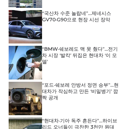
“국산차 수준 놀랍네”…제네시스
GV70·G90으로 현장 시선 장악
“BMW·쉐보레도 맥 못 췄다”…전기
차 시장 ‘발칵’ 뒤집은 현대차 ‘이 모
델’
“포드·쉐보레 안방서 정면 승부”…현
대차가 작심하고 만든 ‘비밀병기’ 깜
짝 공개
“현대차·기아 독주 흔든다”…하이브
리드 오너들이 극찬한 3천만 원대