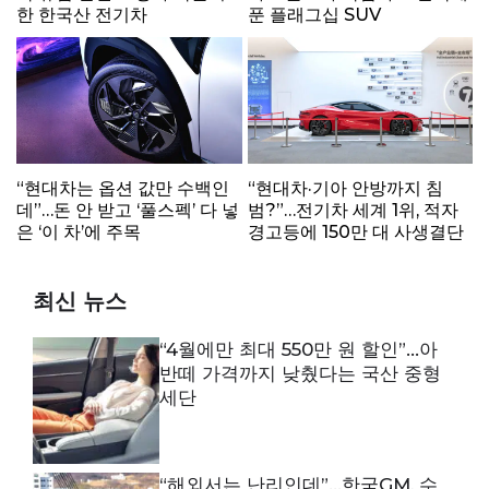
한 한국산 전기차
푼 플래그십 SUV
“현대차는 옵션 값만 수백인
“현대차·기아 안방까지 침
데”…돈 안 받고 ‘풀스펙’ 다 넣
범?”…전기차 세계 1위, 적자
은 ‘이 차’에 주목
경고등에 150만 대 사생결단
최신 뉴스
“4월에만 최대 550만 원 할인”…아
반떼 가격까지 낮췄다는 국산 중형
세단
“해외서는 난리인데”…한국GM, 수