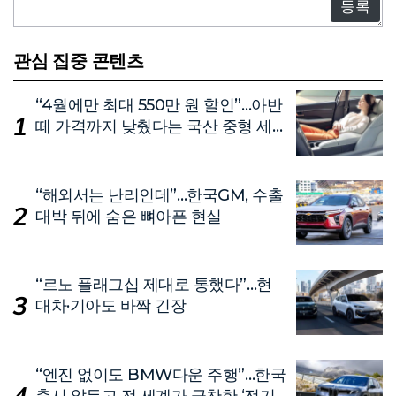
글
관심 집중 콘텐츠
“4월에만 최대 550만 원 할인”…아반
떼 가격까지 낮췄다는 국산 중형 세
단
“해외서는 난리인데”…한국GM, 수출
대박 뒤에 숨은 뼈아픈 현실
“르노 플래그십 제대로 통했다”…현
대차·기아도 바짝 긴장
“엔진 없이도 BMW다운 주행”…한국